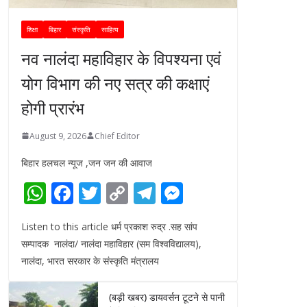
शिक्षा
बिहार
संस्कृति
साहित्य
नव नालंदा महाविहार के विपश्यना एवं
योग विभाग की नए सत्र की कक्षाएं
होगी प्रारंभ
August 9, 2026
Chief Editor
बिहार हलचल न्यूज ,जन जन की आवाज
W
F
T
C
T
M
h
ac
w
o
el
e
Listen to this article धर्म प्रकाश रुद्र .सह सांप
at
e
itt
p
e
ss
सम्पादक नालंदा/ नालंदा महाविहार (सम विश्वविद्यालय),
s
b
er
y
gr
e
नालंदा, भारत सरकार के संस्कृति मंत्रालय
A
o
Li
a
n
p
o
n
m
g
(बड़ी खबर) डायवर्सन टूटने से पानी