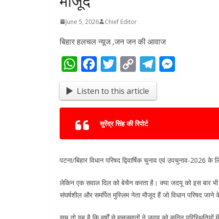
मौजूद
June 5, 2026
Chief Editor
बिहार हलचल न्यूज ,जन जन की आवाज
W
F
T
C
T
M
h
ac
w
o
el
e
at
e
itt
p
e
ss
Listen to this article
s
b
er
y
gr
e
A
o
Li
a
n
सुरेंद्र सिंह की रिपोर्ट
p
o
n
m
g
p
k
k
er
पटना/बिहार विधान परिषद द्विवार्षिक चुनाव एवं उपचुनाव-2026 के लि
लेकिन एक सवाल दिल को बेचैन करता है। क्या जदयू को इस बार भी किस
संघर्षशील और समर्पित मुस्लिम नेता मौजूद हैं जो विधान परिषद जाने
सच तो यह है कि वर्षों से मुसलमानों ने जदयू को कठिन परिस्थितियों