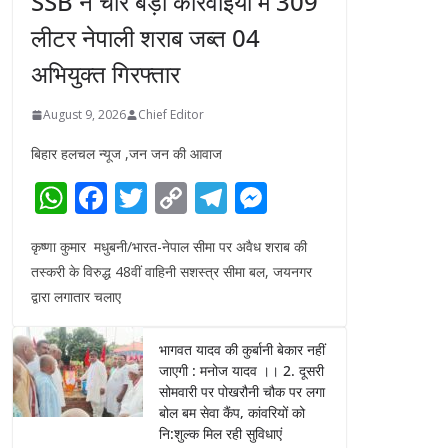
SSB ने चार बड़ी कार्रवाइयों में 309
लीटर नेपाली शराब जब्त 04
अभियुक्त गिरफ्तार
August 9, 2026
Chief Editor
बिहार हलचल न्यूज ,जन जन की आवाज
W
F
T
C
T
M
h
ac
w
o
el
e
कृष्णा कुमार मधुबनी/भारत-नेपाल सीमा पर अवैध शराब की
at
e
itt
p
e
ss
तस्करी के विरुद्ध 48वीं वाहिनी सशस्त्र सीमा बल, जयनगर
s
b
er
y
gr
e
द्वारा लगातार चलाए
A
o
Li
a
n
p
o
n
m
g
भागवत यादव की कुर्बानी बेकार नहीं
जाएगी : मनोज यादव ।। 2. दूसरी
p
k
k
er
सोमवारी पर पोखरौनी चौक पर लगा
बोल बम सेवा कैंप, कांवरियों को
नि:शुल्क मिल रही सुविधाएं