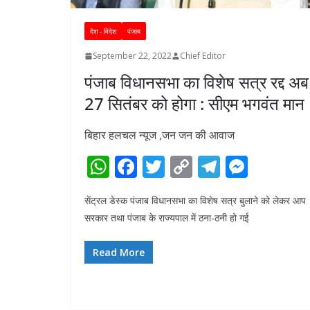
देश - विदेश
पंजाब
September 22, 2022
Chief Editor
पंजाब विधानसभा का विशेष सत्र रद्द अब
27 सितंबर को होगा : सीएम भगवंत मान
बिहार हलचल न्यूज ,जन जन की आवाज
W
F
T
C
T
M
h
ac
w
o
el
e
सेंट्रल डेस्क पंजाब विधानसभा का विशेष सत्र बुलाने को लेकर आप
at
e
itt
p
e
ss
सरकार तथा पंजाब के राज्यपाल में ठना-ठनी हो गई
s
b
er
y
gr
e
A
o
Li
a
n
Read More
p
o
n
m
g
p
k
k
er