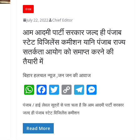
पंजाब
July 22, 2022
Chief Editor
आम आदमी पार्टी सरकार जल्द ही पंजाब
स्टेट विजिलेंस कमीशन यानि पंजाब राज्य
सतर्कता आयोग को समाप्त करने की
तैयारी में
बिहार हलचल न्यूज ,जन जन की आवाज
W
F
T
C
T
M
h
ac
w
o
el
e
पंजाब / हाई लेवल सूत्रों से पता चला है कि आम आदमी पार्टी सरकार
at
e
itt
p
e
ss
जल्द ही पंजाब स्टेट विजिलेंस कमीशन
s
b
er
y
gr
e
A
o
Li
a
n
Read More
p
o
n
m
g