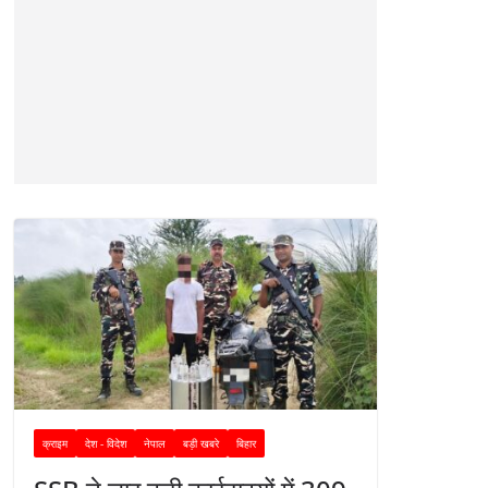
क्राइम
देश - विदेश
नेपाल
बड़ी खबरे
बिहार