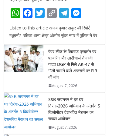
W
F
T
C
T
M
h
ac
w
o
el
e
Listen to this article अजय कुमार ठाकुर की रिपोर्ट
at
e
itt
p
e
ss
मधुबनी/ रहिका थाना क्षेत्र अंतर्गत सुंदर नगर में पुलिस ने देर
s
b
er
y
gr
e
A
o
Li
a
n
पेपर लीक के खिलाफ प्रदर्शन पर
p
o
फायरिंग और लाठीचार्ज तेजस्वी
n
m
g
यादव DGP से मिले AK-47 से
p
k
k
er
गोली चलाने वाले अफसरों पर FIR
की मांग
August 7, 2026
SSB जयनगर ने हर घर
तिरंगा-2026 अभियान के अंतर्गत 5
किलोमीटर देशभक्ति मैराथन का
सफल आयोजन
August 7, 2026