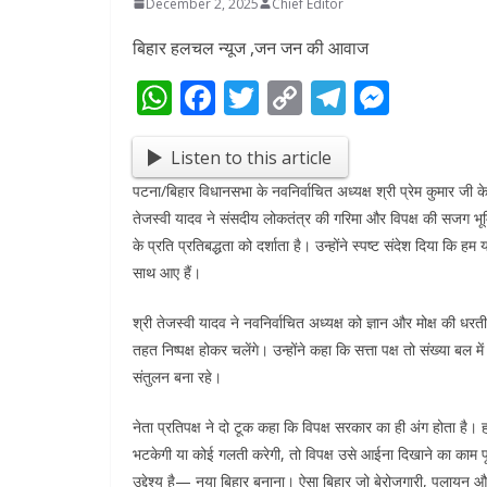
December 2, 2025
Chief Editor
बिहार हलचल न्यूज ,जन जन की आवाज
W
F
T
C
T
M
h
ac
w
o
el
e
at
e
itt
p
e
ss
Listen to this article
s
b
er
y
gr
e
पटना/बिहार विधानसभा के नवनिर्वाचित अध्यक्ष श्री प्रेम कुमार जी के
तेजस्वी यादव ने संसदीय लोकतंत्र की गरिमा और विपक्ष की सजग
A
o
Li
a
n
के प्रति प्रतिबद्धता को दर्शाता है। उन्होंने स्पष्ट संदेश दिया कि 
p
o
n
m
g
साथ आए हैं।
p
k
k
er
श्री तेजस्वी यादव ने नवनिर्वाचित अध्यक्ष को ज्ञान और मोक्ष की ध
तहत निष्पक्ष होकर चलेंगे। उन्होंने कहा कि सत्ता पक्ष तो संख्या बल
संतुलन बना रहे।
नेता प्रतिपक्ष ने दो टूक कहा कि विपक्ष सरकार का ही अंग होता है। 
भटकेगी या कोई गलती करेगी, तो विपक्ष उसे आईना दिखाने का काम पू
उद्देश्य है— नया बिहार बनाना। ऐसा बिहार जो बेरोजगारी, पलायन और