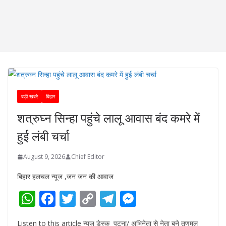
बड़ी खबरे
बिहार
शत्रुघ्न सिन्हा पहुंचे लालू आवास बंद कमरे में
हुई लंबी चर्चा
August 9, 2026
Chief Editor
बिहार हलचल न्यूज ,जन जन की आवाज
W
F
T
C
T
M
h
ac
w
o
el
e
Listen to this article न्यूज डेस्क पटना/ अभिनेता से नेता बने तृणमूल