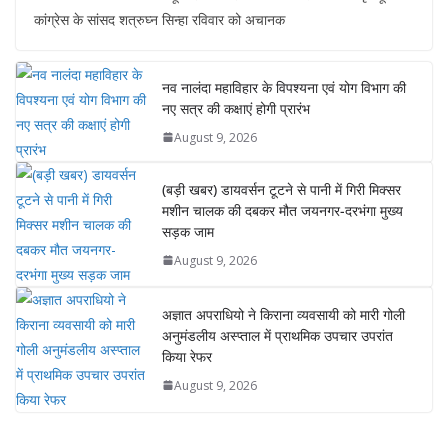
at
e
itt
p
e
ss
कांग्रेस के सांसद शत्रुघ्न सिन्हा रविवार को अचानक
s
b
er
y
gr
e
A
o
Li
a
n
नव नालंदा महाविहार के विपश्यना एवं योग विभाग की
p
o
n
m
g
नए सत्र की कक्षाएं होगी प्रारंभ
p
k
k
er
August 9, 2026
(बड़ी खबर) डायवर्सन टूटने से पानी में गिरी मिक्सर
मशीन चालक की दबकर मौत जयनगर-दरभंगा मुख्य
सड़क जाम
August 9, 2026
अज्ञात अपराधियो ने किराना व्यवसायी को मारी गोली
अनुमंडलीय अस्प्ताल में प्राथमिक उपचार उपरांत
किया रेफर
August 9, 2026