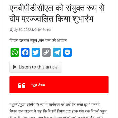
एनबीपीडीसीएल को संयुक्त रूप से
दीप प्रज्ज्वलित किया शुभारंभ
July 30, 2022
Chief Editor
बिहार हलचल न्यूज ,जन जन की आवाज
W
F
T
C
T
M
h
ac
w
o
el
e
at
e
itt
p
e
ss
Listen to this article
s
b
er
y
gr
e
A
o
Li
a
n
न्यूज़ डेस्क
p
o
n
m
g
p
k
k
er
मधुबनी/मुख्य अतिथि के रूप में कार्यक्रम को संबोधित करते हुए *माननीय
विधान सभा सदस्य ने कहा कि बिजली विभाग द्वारा हरेक गांवों तक बिजली पंहुचा
दी गई है। अब आवश्यकता वितरण में गुणवत्ता को जारी रखने का है। उन्होंने