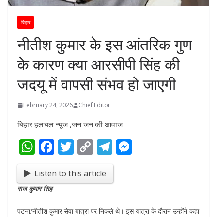
बिहार
नीतीश कुमार के इस आंतरिक गुण
के कारण क्या आरसीपी सिंह की
जदयू में वापसी संभव हो जाएगी
February 24, 2026
Chief Editor
बिहार हलचल न्यूज ,जन जन की आवाज
W
F
T
C
T
M
h
ac
w
o
el
e
at
e
itt
p
e
ss
Listen to this article
s
b
er
y
gr
e
राज कुमार सिंह
A
o
Li
a
n
पटना/नीतीश कुमार सेवा यात्रा पर निकले थे। इस यात्रा के दौरान उन्होंने कहा