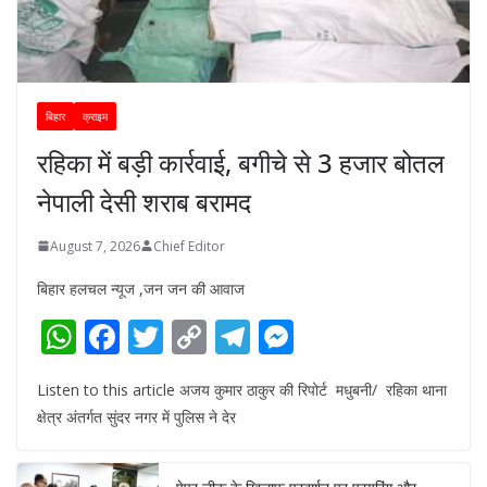
बिहार
क्राइम
रहिका में बड़ी कार्रवाई, बगीचे से 3 हजार बोतल
नेपाली देसी शराब बरामद
August 7, 2026
Chief Editor
बिहार हलचल न्यूज ,जन जन की आवाज
W
F
T
C
T
M
h
ac
w
o
el
e
Listen to this article अजय कुमार ठाकुर की रिपोर्ट मधुबनी/ रहिका थाना
at
e
itt
p
e
ss
क्षेत्र अंतर्गत सुंदर नगर में पुलिस ने देर
s
b
er
y
gr
e
A
o
Li
a
n