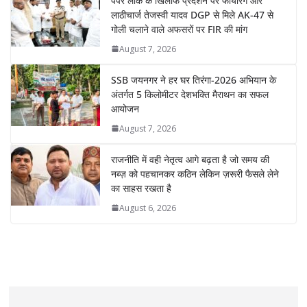
पेपर लीक के खिलाफ प्रदर्शन पर फायरिंग और
p
o
n
m
g
लाठीचार्ज तेजस्वी यादव DGP से मिले AK-47 से
p
k
k
er
गोली चलाने वाले अफसरों पर FIR की मांग
August 7, 2026
SSB जयनगर ने हर घर तिरंगा-2026 अभियान के
अंतर्गत 5 किलोमीटर देशभक्ति मैराथन का सफल
आयोजन
August 7, 2026
राजनीति में वही नेतृत्व आगे बढ़ता है जो समय की
नब्ज़ को पहचानकर कठिन लेकिन ज़रूरी फैसले लेने
का साहस रखता है
August 6, 2026